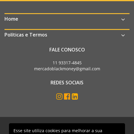
Home
Políticas e Termos
FALE CONOSCO
11 93317-4845
mercadoblackmoney@gmail.com
REDES SOCIAIS
Esse site utiliza cookies para melhorar a sua
Mercado Black Money. Todos os direitos reservados