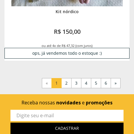
Kit nórdico
R$ 150,00
ou até 4x de R$ 47,32 (com juros)
ops, já vendemos todo o estoque :)
«
1
2
3
4
5
6
»
Receba nossas
novidades
e
promoções