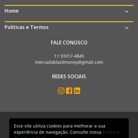
Home
Políticas e Termos
FALE CONOSCO
11 93317-4845
mercadoblackmoney@gmail.com
REDES SOCIAIS
Esse site utiliza cookies para melhorar a sua
Mercado Black Money. Todos os direitos reservados
experiência de navegação. Consulte nossa
política
Acesso lojista