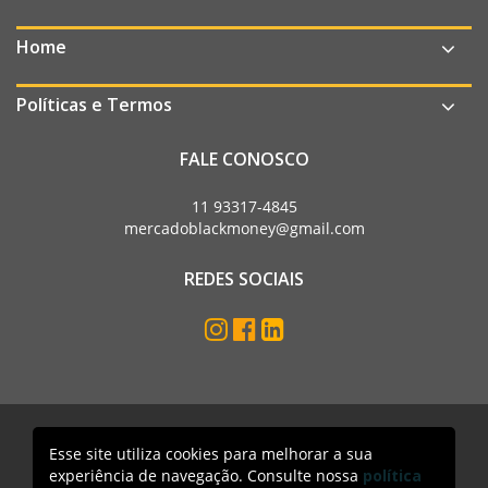
Home
Políticas e Termos
FALE CONOSCO
11 93317-4845
mercadoblackmoney@gmail.com
REDES SOCIAIS
Esse site utiliza cookies para melhorar a sua
Mercado Black Money. Todos os direitos reservados
experiência de navegação. Consulte nossa
política
Acesso lojista