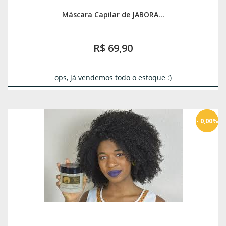
Máscara Capilar de JABORA...
R$ 69,90
ops, já vendemos todo o estoque :)
- 0,00%
- 13%