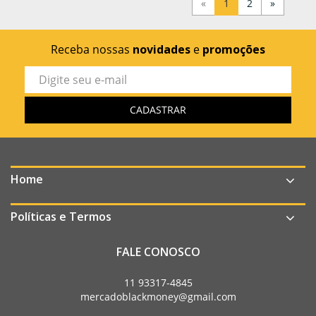
«
1
2
»
Receba nossas
novidades
e
promoções
Home
Políticas e Termos
FALE CONOSCO
11 93317-4845
mercadoblackmoney@gmail.com