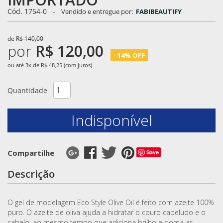
Cód. 1754-0
-
Vendido e entregue por:
FABIBEAUTIFY
de
R$ 140,00
por
R$ 120,00
- 14% OFF
ou até 3x de R$ 48,25 (com juros)
Quantidade
Indisponível
Compartilhe
Save
Descrição
O gel de modelagem Eco Style Olive Oil é feito com azeite 100%
puro. O azeite de oliva ajuda a hidratar o couro cabeludo e o
cabelo, ao mesmo tempo que adiciona brilho e doma as