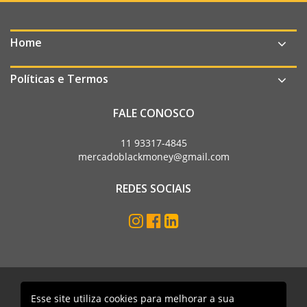
Home
Políticas e Termos
FALE CONOSCO
11 93317-4845
mercadoblackmoney@gmail.com
REDES SOCIAIS
Esse site utiliza cookies para melhorar a sua
Mercado Black Money. Todos os direitos reservados