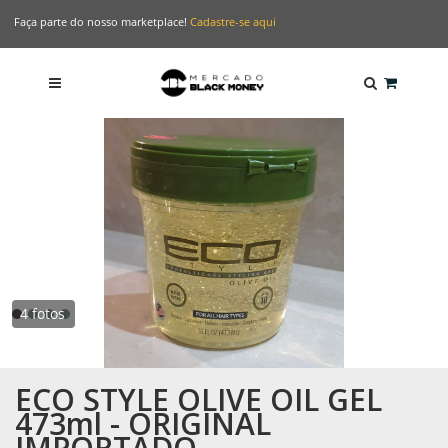
Faça parte do nosso marketplace!
Cadastre-se aqui
4 fotos
ECO STYLE OLIVE OIL GEL
473ml - ORIGINAL
IMPORTADO