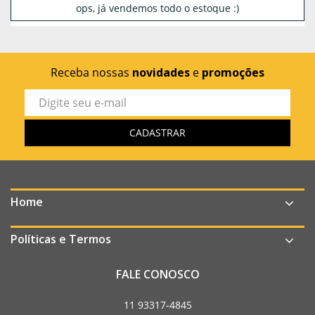
ops, já vendemos todo o estoque :)
Receba nossas
novidades
e
promoções
Home
Políticas e Termos
FALE CONOSCO
11 93317-4845