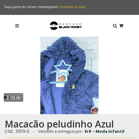
Faça parte do nosso marketplace!
Cadastre-se aqui
3 fotos
Macacão peludinho Azul
Cód.
3959-0
-
Vendido e entregue por:
Erê ~ Moda Infantil