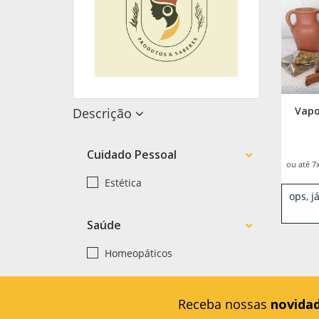
Vapo
Descrição
Cuidado Pessoal
ou até 7
Estética
ops, 
Saúde
Homeopáticos
Receba nossas
novida