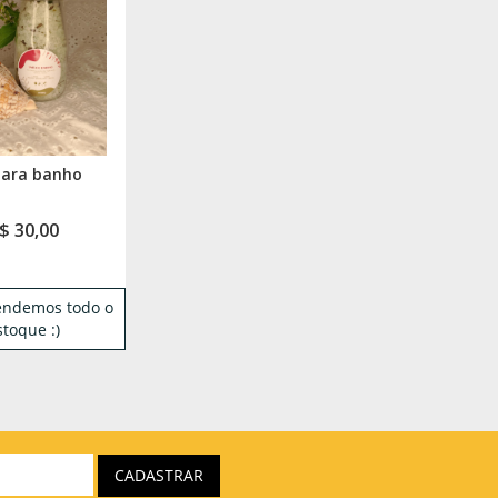
para banho
$ 30,00
vendemos todo o
stoque :)