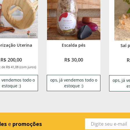
rização Uterina
Escalda pés
Sal 
R$ 200,00
R$ 30,00
R
x de R$ 41,08 (com juros)
já vendemos todo o
ops, já vendemos todo o
ops, já 
estoque :)
estoque :)
e
des
e
promoções