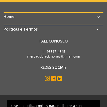
Home
Políticas e Termos
FALE CONOSCO
11 93317-4845
mercadoblackmoney@gmail.com
REDES SOCIAIS
Esse site utiliza cookies para melhorar a sua
Mercado Black Money. Todos os direitos reservados