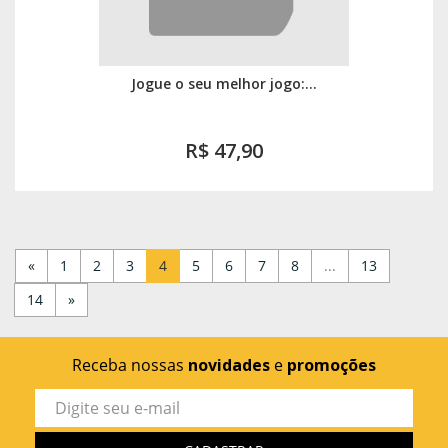
Jogue o seu melhor jogo:...
R$ 47,90
«
1
2
3
4
5
6
7
8
...
13
14
»
Receba nossas
novidades
e
promoções