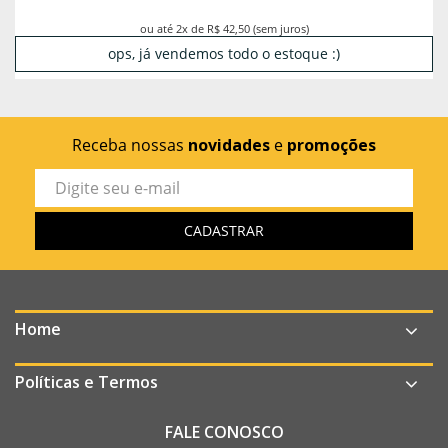
ou até 2x de R$ 42,50 (sem juros)
ops, já vendemos todo o estoque :)
Receba nossas
novidades
e
promoções
Home
Políticas e Termos
FALE CONOSCO