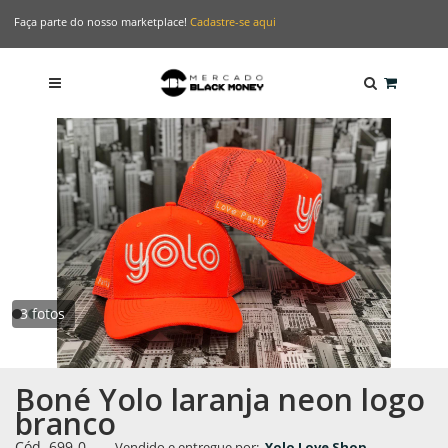
Faça parte do nosso marketplace!
Cadastre-se aqui
3 fotos
Boné Yolo laranja neon logo
branco
Cód. 699-0
-
Vendido e entregue por:
Yolo Love Shop