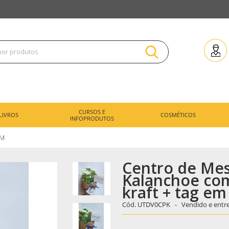
CURSOS E
LIVROS
COSMÉTICOS
INFOPRODUTOS
EM
Centro de Mes
Kalanchoe co
kraft + tag em
Cód.
UTDV0CPK -
Vendido e entr