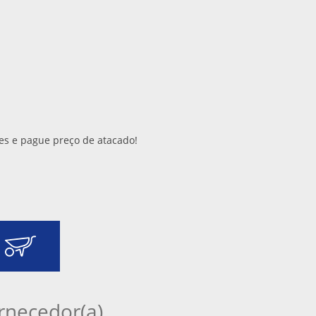
s e pague preço de atacado!
rnecedor(a)