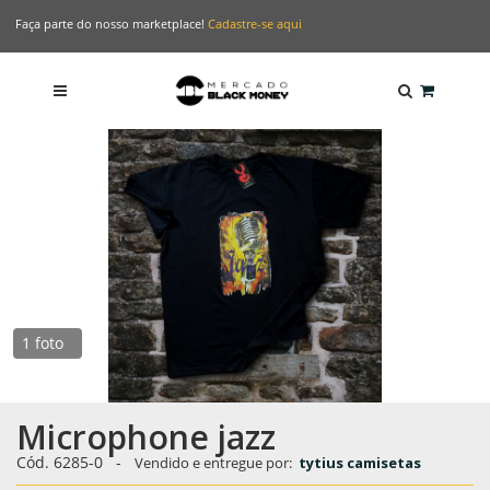
Faça parte do nosso marketplace!
Cadastre-se aqui
1 foto
Microphone jazz
Cód.
6285-0
-
Vendido e entregue por:
tytius camisetas