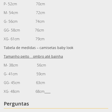
P- 52cm 70cm
M- 54cm 72cm
G- 56cm 74cm
GG- 58cm 76cm
XG- 61cm 79cm
Tabela de medidas – camisetas baby look
Tamanho peito ombro até bainha
M- 38cm 56cm
G- 41cm 59cm
GG- 45cm 63cm
XG- 48cm 68cm
Perguntas