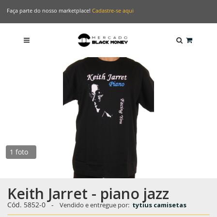
Faça parte do nosso marketplace!
Cadastre-se aqui
1 foto
Keith Jarret - piano jazz
Cód.
5852-0
-
Vendido e entregue por:
tytius camisetas