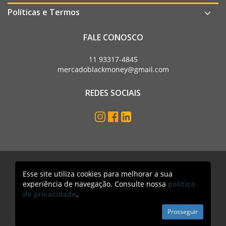
Políticas e Termos
FALE CONOSCO
11 93317-4845
mercadoblackmoney@gmail.com
REDES SOCIAIS
Esse site utiliza cookies para melhorar a sua
Mercado Black Money. Todos os direitos reservados
experiência de navegação. Consulte nossa
política
Acesso lojista
de privacidade
.
Prosseguir