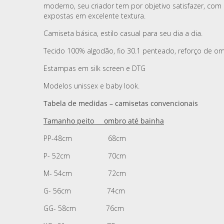
moderno, seu criador tem por objetivo satisfazer, com 
expostas em excelente textura.
Camiseta básica, estilo casual para seu dia a dia.
Tecido 100% algodão, fio 30.1 penteado, reforço de o
Estampas em silk screen e DTG
Modelos unissex e baby look.
Tabela de medidas – camisetas convencionais
Tamanho peito ombro até bainha
PP-48cm 68cm
P- 52cm 70cm
M- 54cm 72cm
G- 56cm 74cm
GG- 58cm 76cm