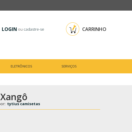
LOGIN
CARRINHO
ou
cadastre-se
ELETRÔNICOS
SERVIÇOS
- Xangô
por:
tytius camisetas