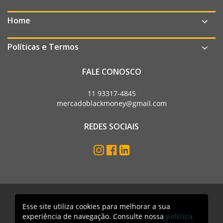
Home
Políticas e Termos
FALE CONOSCO
11 93317-4845
mercadoblackmoney@gmail.com
REDES SOCIAIS
Esse site utiliza cookies para melhorar a sua
Mercado Black Money. Todos os direitos reservados
experiência de navegação. Consulte nossa
política
Acesso lojista