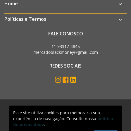
Home
Políticas e Termos
FALE CONOSCO
11 93317-4845
mercadoblackmoney@gmail.com
REDES SOCIAIS
Esse site utiliza cookies para melhorar a sua
Mercado Black Money. Todos os direitos reservados
experiência de navegação. Consulte nossa
política
Acesso lojista
de privacidade
.