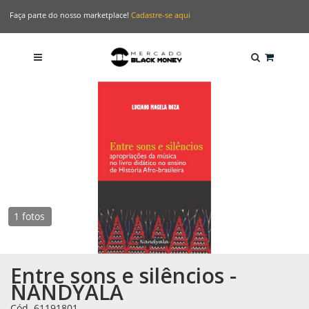
Faça parte do nosso marketplace!
Cadastre-se aqui
1 fotos
Entre sons e silêncios -
NANDYALA
Cód. 61191801
-