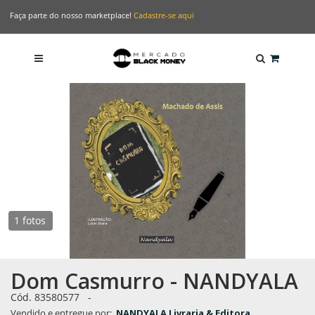
Faça parte do nosso marketplace!
Cadastre-se aqui
1 fotos
Dom Casmurro - NANDYALA
Cód. 83580577
-
Vendido e entregue por:
NANDYALA Livraria & Editora