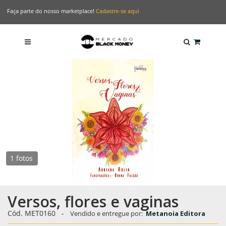
Faça parte do nosso marketplace!
Cadastre-se aqui
1 fotos
Versos, flores e vaginas
Cód. MET0160
-
Vendido e entregue por:
Metanoia Editora