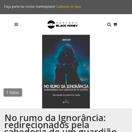
Faça parte do nosso marketplace!
Cadastre-se aqui
1 fotos
No rumo da Ignorância:
redirecionados pela
sabedoria de um guardião