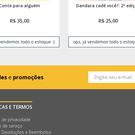
Conte para alguém
Dandara cadê você?: 2ª edi
R$ 35,00
R$ 25,00
 vendemos todo o estoque :)
ops, já vendemos todo o estoqu
des
e
promoções
ICAS E TERMOS
a de privacidade
 de serviço
, Devoluções e Reembolso