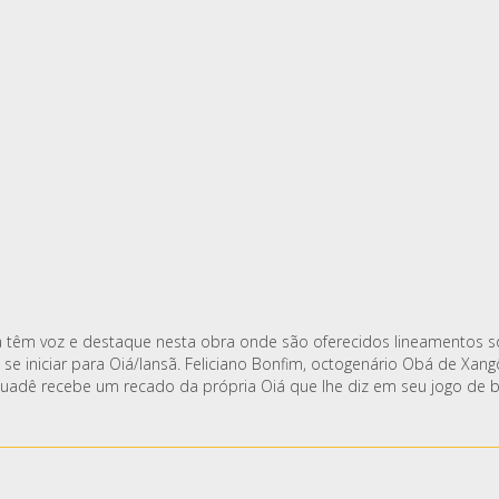
a têm voz e destaque nesta obra onde são oferecidos lineamentos sob
de se iniciar para Oiá/Iansã. Feliciano Bonfim, octogenário Obá de Xa
Oluadê recebe um recado da própria Oiá que lhe diz em seu jogo de b