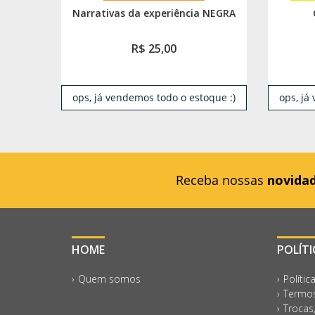
Narrativas da experiência NEGRA
R$ 25,00
ops, já vendemos todo o estoque :)
ops, já
Receba nossas
novida
HOME
POLÍT
Quem somos
Polític
Termos
Trocas