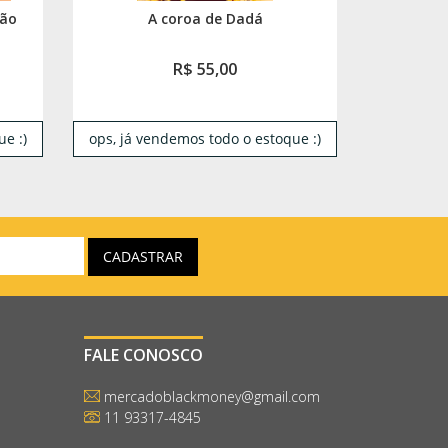
ção
A coroa de Dadá
R$ 55,00
e :)
ops, já vendemos todo o estoque :)
FALE CONOSCO
mercadoblackmoney@gmail.com
11 93317-4845