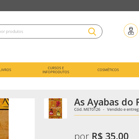
CURSOS E
LIVROS
COSMÉTICOS
INFOPRODUTOS
As Ayabas do 
Cód.
MET0126 -
Vendido e entreg
por
R$ 35,00