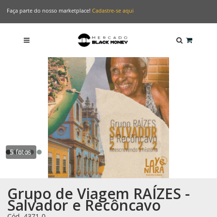
Faça parte do nosso marketplace!
Cadastre-se aqui
5 fotos
Grupo de Viagem RAÍZES -
Salvador e Recôncavo
Cód. 4371-0
-