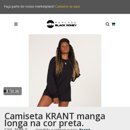
Faça parte do nosso marketplace!
Cadastre-se aqui
3 fotos
Camiseta KRANT manga
longa na cor preta.
Cód. 3698-0
-
Vendido e entregue por:
Krant