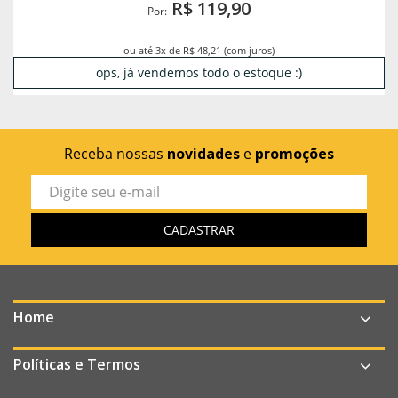
R$ 119,90
Por:
ou até 3x de R$ 48,21 (com juros)
ops, já vendemos todo o estoque :)
Receba nossas
novidades
e
promoções
Home
Políticas e Termos