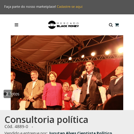
Faça parte do nosso marketplace!
Cadastre-se aqui
2 fotos
Consultoria política
Cód. 4889-0
-
Vendido e entregue por:
Jurutan Alves Cientista Político