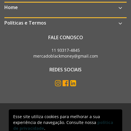
Home
Políticas e Termos
FALE CONOSCO
11 93317-4845
mercadoblackmoney@gmail.com
REDES SOCIAIS
Mercado Black Money. Todos os direitos reservados
Esse site utiliza cookies para melhorar a sua
experiência de navegação. Consulte nossa
política
Acesso lojista
de privacidade
.