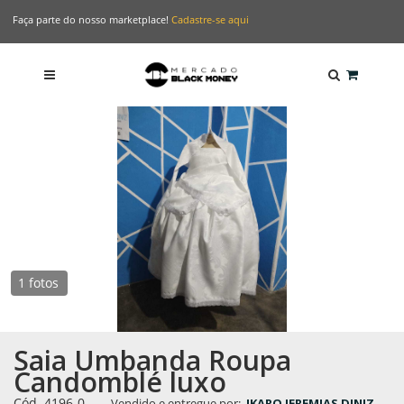
Faça parte do nosso marketplace!
Cadastre-se aqui
1 fotos
Saia Umbanda Roupa
Candomblé luxo
Cód. 4196-0
-
Vendido e entregue por:
IKARO JEREMIAS DINIZ