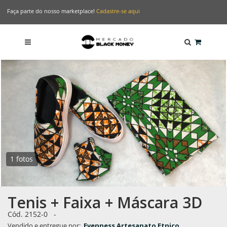
Faça parte do nosso marketplace!
Cadastre-se aqui
1 fotos
Tenis + Faixa + Máscara 3D
Cód. 2152-0
-
Vendido e entregue por:
Evenness Artesanato Etnico