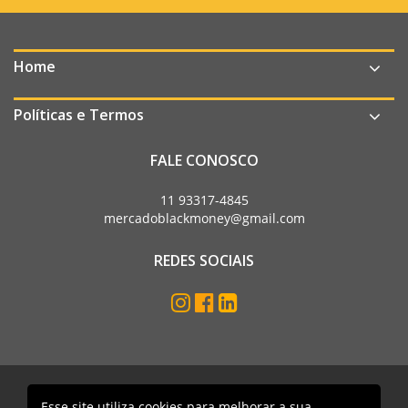
Home
Políticas e Termos
FALE CONOSCO
11 93317-4845
mercadoblackmoney@gmail.com
REDES SOCIAIS
Mercado Black Money. Todos os direitos reservados
Esse site utiliza cookies para melhorar a sua