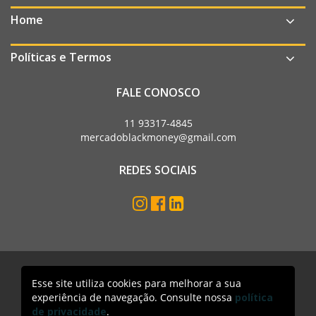
Home
Políticas e Termos
FALE CONOSCO
11 93317-4845
mercadoblackmoney@gmail.com
REDES SOCIAIS
Esse site utiliza cookies para melhorar a sua
Mercado Black Money. Todos os direitos reservados
experiência de navegação. Consulte nossa
política
Acesso lojista
de privacidade
.