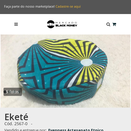
Faça parte do nosso marketplace!
Cadastre-se aqui
5 fotos
Eketé
Cód.
2567-0
-
Vendido e entregue por:
Evenness Artesanato Etnico