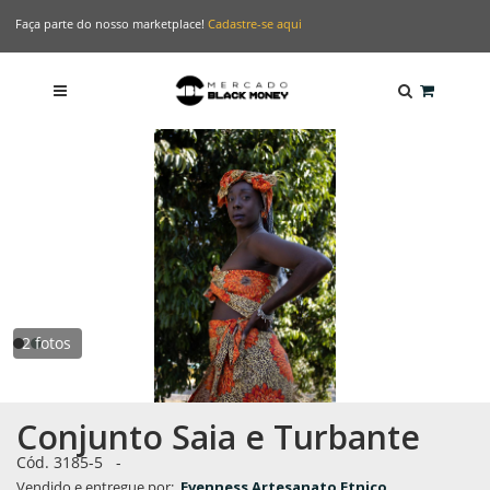
Faça parte do nosso marketplace!
Cadastre-se aqui
2 fotos
Conjunto Saia e Turbante
Cód.
3185-5
-
Vendido e entregue por:
Evenness Artesanato Etnico