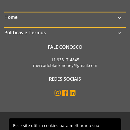
Home
Políticas e Termos
FALE CONOSCO
11 93317-4845
mercadoblackmoney@gmail.com
REDES SOCIAIS
Esse site utiliza cookies para melhorar a sua
Mercado Black Money. Todos os direitos reservados