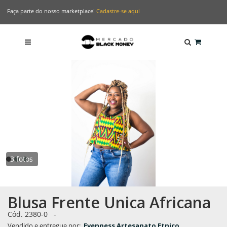
Faça parte do nosso marketplace!
Cadastre-se aqui
3 fotos
Blusa Frente Unica Africana
Cód. 2380-0
-
Vendido e entregue por:
Evenness Artesanato Etnico