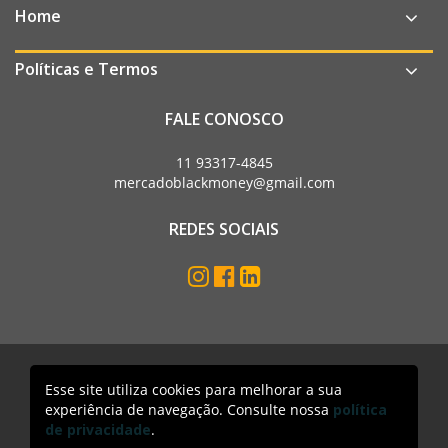
Home
Políticas e Termos
FALE CONOSCO
11 93317-4845
mercadoblackmoney@gmail.com
REDES SOCIAIS
Esse site utiliza cookies para melhorar a sua
Mercado Black Money. Todos os direitos reservados
experiência de navegação. Consulte nossa
política
Acesso lojista
de privacidade
.