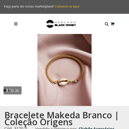
Faça parte do nosso marketplace!
Cadastre-se aqui
3 fotos
Bracelete Makeda Branco |
Coleção Origens
Cód.
3170-0
-
Vendido e entregue por:
Clichêe Acessórios