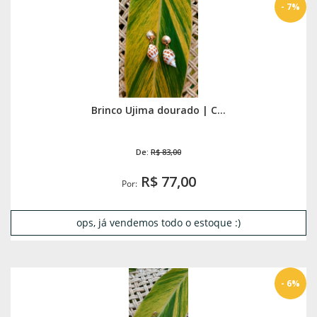
- 7%
Brinco Ujima dourado | C...
De:
R$ 83,00
R$ 77,00
Por:
ops, já vendemos todo o estoque :)
- 6%