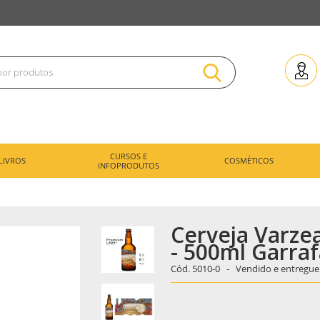
CURSOS E
LIVROS
COSMÉTICOS
INFOPRODUTOS
Cerveja Varze
- 500ml Garra
Cód.
5010-0 -
Vendido e entregue