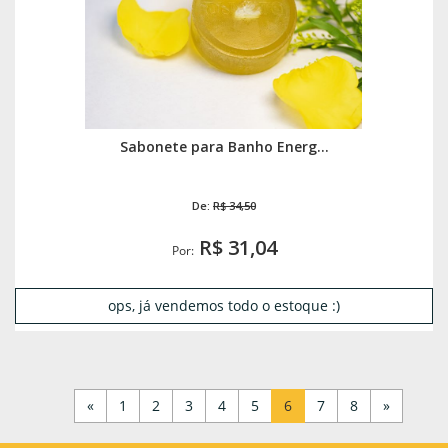
Sabonete para Banho Energ...
De:
R$ 34,50
R$ 31,04
Por:
ops, já vendemos todo o estoque :)
«
1
2
3
4
5
6
7
8
»