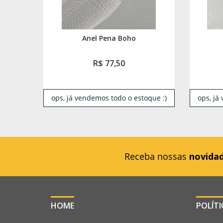
Anel Pena Boho
R$ 77,50
ops, já vendemos todo o estoque :)
ops, já
Receba nossas
novida
HOME
POLÍT