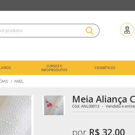
CURSOS E
LIVROS
COSMÉTICOS
INFOPRODUTOS
JÓIAS
ANEL
Meia Aliança 
Cód.
ANL00013 -
Vendido e entre
por
R$ 32,00