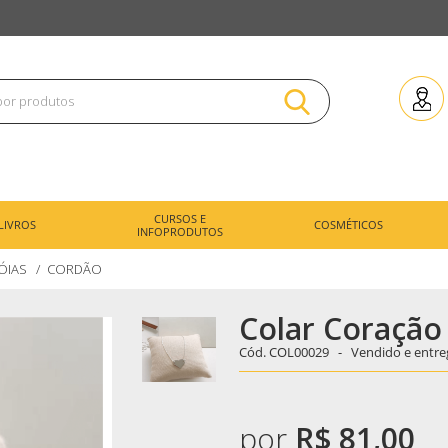
CURSOS E
LIVROS
COSMÉTICOS
INFOPRODUTOS
JÓIAS
CORDÃO
Colar Coraçã
Cód.
COL00029 -
Vendido e entre
por
R$ 81,00