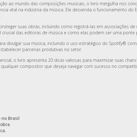
ão ao mundo das composições musicais, o livro mergulha nos conc
ncia vital na indústria da música. Ele desvenda o funcionamento do E
.
a proteger suas obras, incluindo como registrá-las em associações
l crucial das editoras de música e como elas podem ser uma ponte 
para divulgar sua música, incluindo o uso estratégico do Spotify® 
stabelecer parcerias produtivas no setor.
encial, o livro apresenta 20 dicas valiosas para maximizar suas chan
ara qualquer compositor que deseja navegar com sucesso no compet
 no Brasil
 obra
ca.