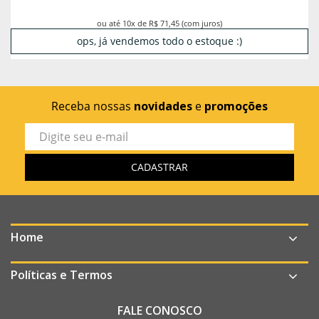
ou até 10x de R$ 71,45 (com juros)
ops, já vendemos todo o estoque :)
Receba nossas
novidades
e
promoções
Home
Políticas e Termos
FALE CONOSCO