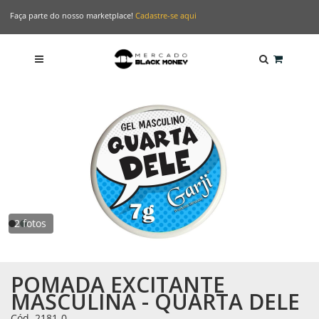
Faça parte do nosso marketplace!
Cadastre-se aqui
2 fotos
POMADA EXCITANTE
MASCULINA - QUARTA DELE
Cód. 2181-0
-