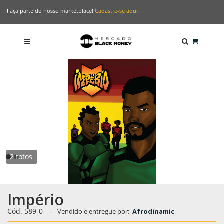
Faça parte do nosso marketplace!
Cadastre-se aqui
2 fotos
Império
Cód. 589-0
-
Vendido e entregue por:
Afrodinamic