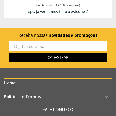
ou até 2x de R$ 47,50 (sem juros)
ops, já vendemos todo o estoque :)
Receba nossas
novidades
e
promoções
Home
Políticas e Termos
FALE CONOSCO