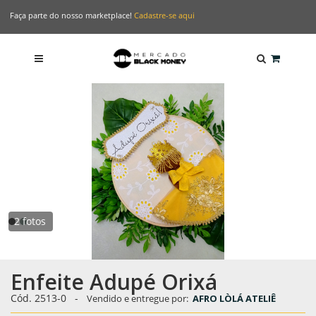
Faça parte do nosso marketplace!
Cadastre-se aqui
2 fotos
Enfeite Adupé Orixá
Cód. 2513-0
-
Vendido e entregue por:
AFRO LÒLÁ ATELIÊ