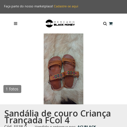
Faça parte do nosso marketplace!
Cadastre-se aqui
1 fotos
Sandália de couro Criança
Trançada FCol 4
Cód. 5538-0
-
Vendido e entregue por:
ACJ BLACK