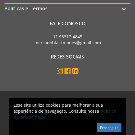
Políticas e Termos
FALE CONOSCO
11 93317-4845
mercadoblackmoney@gmail.com
REDES SOCIAIS
Esse site utiliza cookies para melhorar a sua
Mercado Black Money. Todos os direitos reservados
experiência de navegação. Consulte nossa
política
Acesso lojista
de privacidade
.
Prosseguir