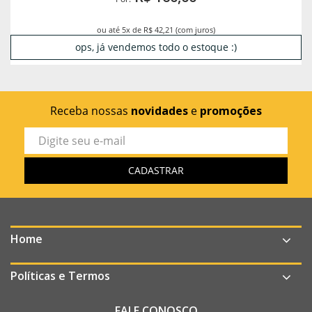
ou até 5x de R$ 42,21 (com juros)
ops, já vendemos todo o estoque :)
Receba nossas
novidades
e
promoções
Home
Políticas e Termos
FALE CONOSCO